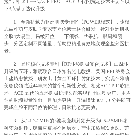
拉”，相比上一代ACE PRO，ACE 五代的抗老技术主要在以
下3点做了迭代升级：
1、全新搭载为亚洲肌肤专研的【POWER模式】，该模
式由雅萌与皮肤学专家李嘉伦博士联合研发，针对亚洲肌肤
全脸4大易垂、易皱部位——下颌线、苹果肌、眼周和额
头，分区定制不同能量，帮助更精准有效地实现全脸分区抗
老。
2、品牌核心技术专利【RF环形圆极复合技术】由四环
升级为五环，雅萌联合日本知名光电教授、美国IEEE终身会
士盐崎忠教授，研发出【黄金五环】射频技术，实现在雅萌
美容仪领域近44年来的首个创新性突破。相比ACE PRO的四
环，ACE 五代的五环圆极护理头能实现作用面积更广、更均
匀的射频能量输出，且加热更快，升温增速36%，6分钟即可
完成全脸不同部位的护理，日常抗老更高效。
3、从1-1.3-2MHz的3波段变频射频升级为0.5-2.5MHz多
频变频射频，覆盖真皮层不同层次，产生加热层次更深、范