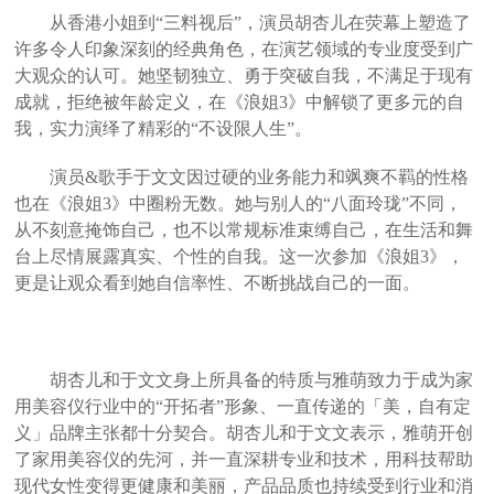
从香港小姐到“三料视后”，演员胡杏儿在荧幕上塑造了
许多令人印象深刻的经典角色，在演艺领域的专业度受到广
大观众的认可。她坚韧独立、勇于突破自我，不满足于现有
成就，拒绝被年龄定义，在《浪姐3》中解锁了更多元的自
我，实力演绎了精彩的“不设限人生”。
演员&歌手于文文因过硬的业务能力和飒爽不羁的性格
也在《浪姐3》中圈粉无数。她与别人的“八面玲珑”不同，
从不刻意掩饰自己，也不以常规标准束缚自己，在生活和舞
台上尽情展露真实、个性的自我。这一次参加《浪姐3》，
更是让观众看到她自信率性、不断挑战自己的一面。
胡杏儿和于文文身上所具备的特质与雅萌致力于成为家
用美容仪行业中的“开拓者”形象、一直传递的「美，自有定
义」品牌主张都十分契合。胡杏儿和于文文表示，雅萌开创
了家用美容仪的先河，并一直深耕专业和技术，用科技帮助
现代女性变得更健康和美丽，产品品质也持续受到行业和消