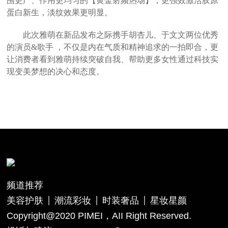
围更广、作用更均匀的【黄金射频热场】，更强效激活胶原
蛋白新生，淡纹效果更明显。
此次雅萌在新品发布之际携手胡杏儿、于文文两位优秀
的演员&歌手 ，不仅是内在气质和精神追求的一拍即合，更
让消费者看到雅萌持续突破自我、帮助更多女性通过科技实
现变美梦想的决心和态度。
频道推荐
美容护肤
潮流彩妆
时装奢品
星妆星颜
Copyright@2020 PIMEI，AII Right Reserved.