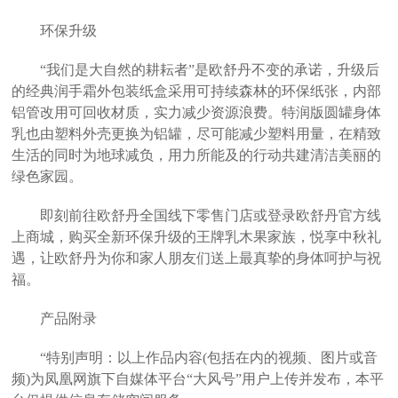
环保升级
“我们是大自然的耕耘者”是欧舒丹不变的承诺，升级后
的经典润手霜外包装纸盒采用可持续森林的环保纸张，内部
铝管改用可回收材质，实力减少资源浪费。特润版圆罐身体
乳也由塑料外壳更换为铝罐，尽可能减少塑料用量，在精致
生活的同时为地球减负，用力所能及的行动共建清洁美丽的
绿色家园。
即刻前往欧舒丹全国线下零售门店或登录欧舒丹官方线
上商城，购买全新环保升级的王牌乳木果家族，悦享中秋礼
遇，让欧舒丹为你和家人朋友们送上最真挚的身体呵护与祝
福。
产品附录
“特别声明：以上作品内容(包括在内的视频、图片或音
频)为凤凰网旗下自媒体平台“大风号”用户上传并发布，本平