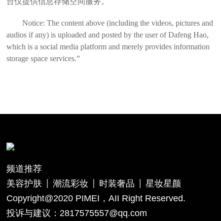
台仅提供信息存储空间服务。
Notice: The content above (including the videos, pictures and
audios if any) is uploaded and posted by the user of Dafeng Hao,
which is a social media platform and merely provides information
storage space services.”
频道推荐
美容护肤
潮流彩妆
时装奢品
星妆星颜
Copyright@2020 PIMEI，AII Right Reserved.
投诉与建议：2817575557@qq.com