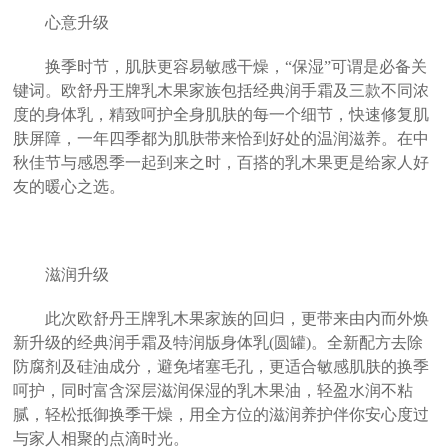
心意升级
换季时节，肌肤更容易敏感干燥，“保湿”可谓是必备关
键词。欧舒丹王牌乳木果家族包括经典润手霜及三款不同浓
度的身体乳，精致呵护全身肌肤的每一个细节，快速修复肌
肤屏障，一年四季都为肌肤带来恰到好处的温润滋养。在中
秋佳节与感恩季一起到来之时，百搭的乳木果更是给家人好
友的暖心之选。
滋润升级
此次欧舒丹王牌乳木果家族的回归，更带来由内而外焕
新升级的经典润手霜及特润版身体乳(圆罐)。全新配方去除
防腐剂及硅油成分，避免堵塞毛孔，更适合敏感肌肤的换季
呵护，同时富含深层滋润保湿的乳木果油，轻盈水润不粘
腻，轻松抵御换季干燥，用全方位的滋润养护伴你安心度过
与家人相聚的点滴时光。