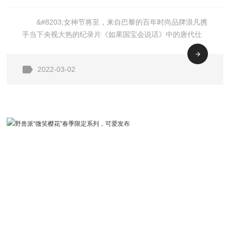
&#8203;女神节将至，来自巴黎的百年时尚品牌浪凡携
X《如果国宝会说话》联名礼盒为
手当下央视大热的纪录片《如果国宝会说话》中的唐代仕
女俑，打造了两款独具匠心与创意的香水礼盒，共奏关于
女性而生
爱的永恒颂歌。这场跨越千百年，连结东西方的天作之
2022-03-02
合，共同歌