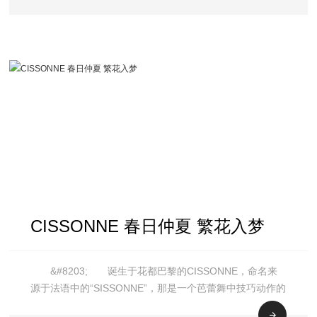
CISSONNE 春日仲夏 繁花入梦
&#8203; 诞生于花都巴黎的CISSONNE，命名来
源于法语中的“SISSONNE”，那是一个芭蕾舞中技巧动作的
命名，意为“双脚起跳，在空中的停留”。想象一下那挣脱引