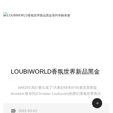
LOUBIWORLD香氛世界新品黑金
&#8203;我们要出发了!大家赶快坐好!向着克里斯提
系列华丽来袭
&middot;鲁布托(Christian Louboutin)的梦幻香氛世界再次
进发，置身于极富创意的香水王国里，透过一款款妙不可
言的香水，一同感受到他的幻想梦境，见证他遍布世界各
2022-03-02
地的足