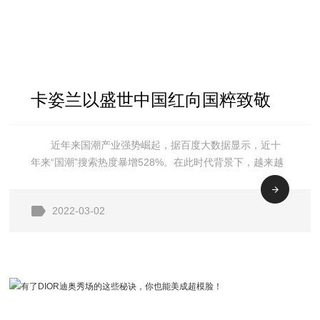
卡姿兰以盛世中国红向国粹致敬
近年来国潮产业强势崛起，据百度大数据显示，近十
传递国潮之美
年来“国潮”搜索热度暴增528%。在此时代背景下，越来越
多的彩妆品牌与传统文化元素进行跨界碰撞，融合创新而
成的国潮彩妆产品受到了以Z世代为主力的新消费群
2022-03-02