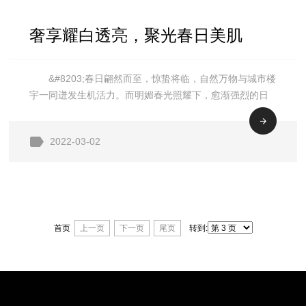
奢享耀白透亮，聚光春日美肌
&#8203;春日翩然而至，惊蛰将临，自然万物与城市楼
Whoo后天气丹花献光彩白焕亮精
宇一同迸发生机活力。而明媚春光照耀下，愈渐强烈的日
晒也为肌肤带来新一季的美白挑战。同时，换季时节的冷
华液全新上市
暖交织、越发紧凑的生活日程，亦悄然引发干燥、粗糙等
2022-03-02
多重危机
首页
上一页
下一页
尾页
转到: