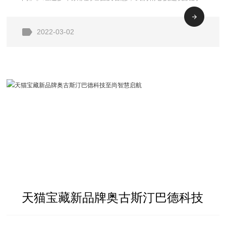
成分，以尊重的心态来研发每一款产品。 一直以来，
Aesop 秉持着深思熟虑的创新精神、对肌肤保养哲学的深
2022-03-02
入理解以及
天猫宝藏新品牌奥古斯汀巴德科技