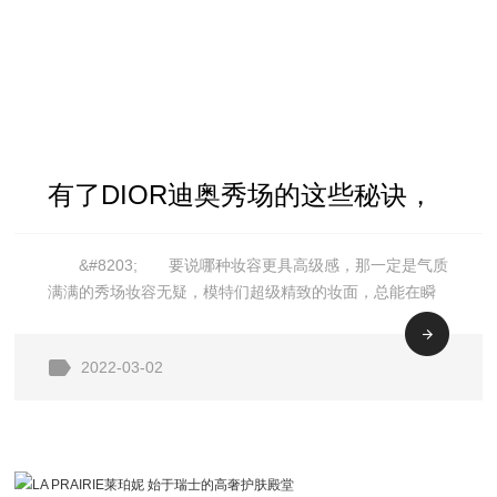
有了DIOR迪奥秀场的这些秘诀，
&#8203; 要说哪种妆容更具高级感，那一定是气质
你也能美成超模脸！
满满的秀场妆容无疑，模特们超级精致的妆面，总能在瞬
间直抵人心。日常生活中的我们想要get摩登出街秀场妆，
不仅需要良好的肌肤状态支撑，更需要后台独家的妆容秘
2022-03-02
诀加持!