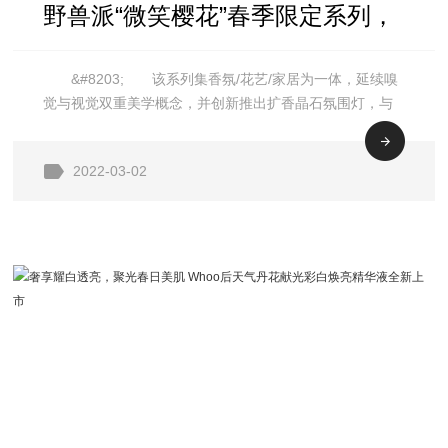
野兽派“微笑樱花”春季限定系列，
&#8203; 该系列集香氛/花艺/家居为一体，延续嗅
可爱发布
觉与视觉双重美学概念，并创新推出扩香晶石氛围灯，与
可爱小狗一起打造粉嫩春天。 全网首发微笑樱花扩香
晶石氛围灯，倾诉浪漫故事 微笑樱花系列香氛产品以
2022-03-02
春日樱