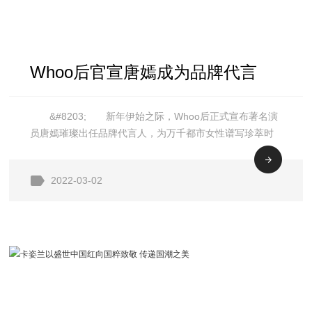
Whoo后官宣唐嫣成为品牌代言
&#8203; 新年伊始之际，Whoo后正式宣布著名演
人，共谱无龄时光雅颂
员唐嫣璀璨出任品牌代言人，为万千都市女性谱写珍萃时
光传奇。韩国高端护肤奢品Whoo后，坚守东方植萃的焕颜
力量，交织传统工艺与现代科技，不断创造出至尊至美的
2022-03-02
护肤臻品。