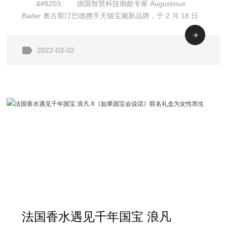
&#8203; 德国智慧科技御龄专家 Augustinus
至尚智慧启航
Bader 奥古斯汀巴德携手天猫宝藏新品牌，于 2 月 18 日
开始，与上海静 安香格里拉酒店打造 “科技至尚&bull;万藏
光芒”限时联名活动，开启至尚至美的科技护肤新
2022-03-02
法国香水遇见千年国宝 浪凡