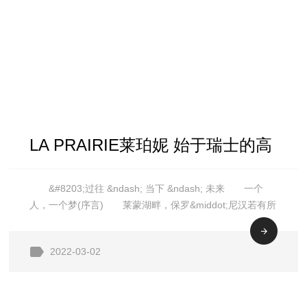
LA PRAIRIE莱珀妮 始于瑞士的高
&#8203;过往 &ndash; 当下 &ndash; 未来 一个
奢护肤殿堂
人，一个梦(序言) 莱蒙湖畔，保罗&middot;尼汉若有所
思地踱步前行。一望无际的群山环绕，静谧无声，却赋予
他无限灵感。他梦想着有朝一日能够解锁时间的奥
2022-03-02
秘。 20世