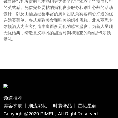
镜面装饰和珍贵的艺术品则更为整个设计添彩了华贵而典雅
的英式感。凭借完备妥帖的婚礼宴会服务和别出心裁的活动
设计，以及由酒店经验丰富的厨师团队为宾客精心打造的优
选婚宴菜单、各式精致美食和唯美的婚礼蛋糕，北京丽思卡
尔顿酒店为宾客打造丰富而多元化的感官盛宴，为新人呈现
无忧婚典，缔造意义非凡的甜蜜时刻和难忘的#丽思卡尔顿
婚礼。
频道推荐
美容护肤
潮流彩妆
时装奢品
星妆星颜
Copyright@2020 PIMEI，AII Right Reserved.