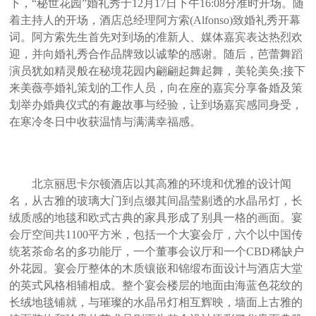
下，“秘世花园”婚礼秀于12月17日下午16:08分准时开场。随
着主持人的开场，酒店总经理阿方索(Alfonso)致婚礼秀开幕
词。阿方索先生首先对到场的准新人、媒体嘉宾表达热烈欢
迎，并向婚礼秀合作品牌致以诚挚的感谢。随后，芭蕾舞蹈
演员犹如精灵般在秘境花园内翩翩起舞起舞，美轮美奂;接下
来美薇亭婚礼策划的工作人员，向在座的嘉宾分享备婚及策
划举办婚典仪式的有趣故事与经验，让到场嘉宾感同身受，
在寒冷冬日中收获温情与满满幸福感。
​
北京丽思卡尔顿酒店以其高雅的环境和优雅的设计闻
名，从古雅的玻璃大门到点缀其间晶莹剔透的水晶吊灯，长
绒质感的地毯和欧式古典的家具形成了别具一格的画面。宴
会厅空间共1100平方米，包括一个大宴会厅，六个以中国传
统茗茶命名的多功能厅，一个董事会议厅和一个CBD稀缺户
外花园。宴会厅整体的木质镶嵌和锦缎布面设计与酒店大堂
的英式风格相辅相成。整个宴会楼层的地面由海蓝色花纹的
长绒地毯铺就，与璀璨的水晶吊灯相互辉映，墙面上古雅的