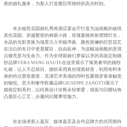
善的婚礼服务，为新人打造耀目而独特的高光时刻。
本次秘世花园婚礼秀将酒店宴会厅打造为油画般的秘境
英伦花园。穿越繁密的林荫小路，玫瑰窗格映射熠熠灯光，
水晶的光影变换为场景注入华丽序曲。颜色斑斓的巨型花艺
在洁白的冬日中更显耀目，自由延伸，为这幅油画般的意境
点缀亮意与生命力。作为全球新娘们梦寐以求的高级定制婚
纱品牌VERA WANG HAUTE在这里展示了臻美奢华的婚纱
礼裙，让人不忍错目。婚纱采用真丝缎面材质，利用布料本
身的特点塑造廓形，充满艺术美感的同时也重视穿着者触觉
的愉悦。意大利奢华鞋履品牌GIUSEPPE ZANOTTI展示了
婚假定制系列，以经典设计诠释永恒挚爱，缎面与闪耀钻饰
凸显匠心工艺，步履间闪耀摩登魅力。
在全场准新人嘉宾、媒体嘉宾及合作品牌方的共同期待