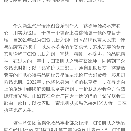
越美丽的钻光妆容，共同臻启新一年的光耀之旅。
作为新生代华语原创音乐制作人，蔡徐坤始终不忘初
心，用实力说话，于每一个舞台上盛绽独属于他的夺目光
璨。自2021年成为CPB肌肤之钥中国区品牌代言人以来，便
与品牌紧密携手，以从不妥协的坚韧信念，追求完美的创作
态度诠释了CPB肌肤之钥「智慧、精致、不妥协」的品牌精
神。在过去的一年中，CPB肌肤之钥与蔡徐坤一同铭刻了众
多钻光时刻：以「钻光护肤三部曲」焕启肌肤质变，将精致
奢养的护肤心得与品牌经典星品呈现给广大消费者，步步进
阶钻光肌。2022年，他将化身为「光的执掌者」，在寻光向
上的旅途中继续解锁肌肤至美密钥，于护肤及彩妆全方位盛
绽璀璨光耀。正如其在全新广告大片所演绎的「钻光底妆三
部曲」那样，以妆养肤，耀现肌肤如钻光采;引光入妆，自在
执掌光耀人生。
资生堂集团高档化妆品事业部总经理、CPB肌肤之钥品
牌总经理Jenny SUN在谈及第二年的合作时表示：“「CPB肌