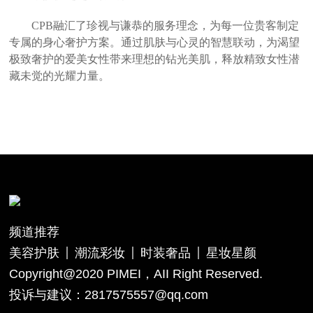
CPB融汇了珍视与谦恭的服务理念，为每一位贵客制定
专属的身心奢护方案。通过肌肤与心灵的智慧联动，为渴望
极致奢护的爱美女性带来理想的钻光美肌，释放精致女性潜
藏未觉的光耀力量。
频道推荐
美容护肤
潮流彩妆
时装奢品
星妆星颜
Copyright@2020 PIMEI，AII Right Reserved.
投诉与建议：2817575557@qq.com