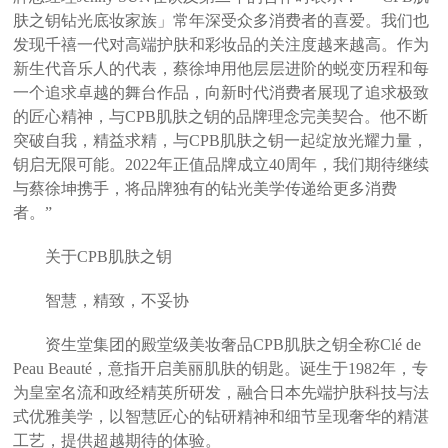
肤之钥钻光底妆家族」常年深受众多消费者的喜爱。我们也
发现千禧一代对高端护肤和彩妆品的关注度越来越高。作为
新生代音乐人的代表，蔡徐坤用他层层进阶的蜕变历程和每
一个追求卓越的舞台作品，向新时代消费者展现了追求极致
的匠心精神，与CPB肌肤之钥的品牌理念完美契合。他不断
突破自我，精益求精，与CPB肌肤之钥一起绽放光耀力量，
钥启无限可能。2022年正值品牌成立40周年，我们期待继续
与蔡徐坤携手，将品牌独有的钻光美学传递给更多消费
者。”
关于CPB肌肤之钥
智慧，精致，不妥协
资生堂集团的殿堂级美妆奢品CPB肌肤之钥全称Clé de
Peau Beauté，意指开启美丽肌肤的钥匙。诞生于1982年，专
为皇室名流和政经精英所研发，融合日本先端护肤科技与法
式优雅美学，以智慧匠心的钻研精神和细节呈现奢华的精湛
工艺，提供超越期待的体验。